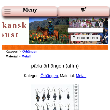
Meny
Vart Nyhetsbrev:
Din e-post:
Prenumerera
Kategori >
Örhängen
Material >
Metall
pärla örhängen (affm)
Kategori:
Örhängen
, Material:
Metall