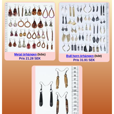
Metal örhängen
(lsbs)
Bull horn örhängen
(lsbt)
Pris 21.28 SEK
Pris 31.91 SEK