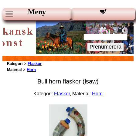
Meny
Vart Nyhetsbrev:
Din e-post:
Prenumerera
Kategori >
Flaskor
Material >
Horn
Bull horn flaskor (lsaw)
Kategori:
Flaskor
, Material:
Horn